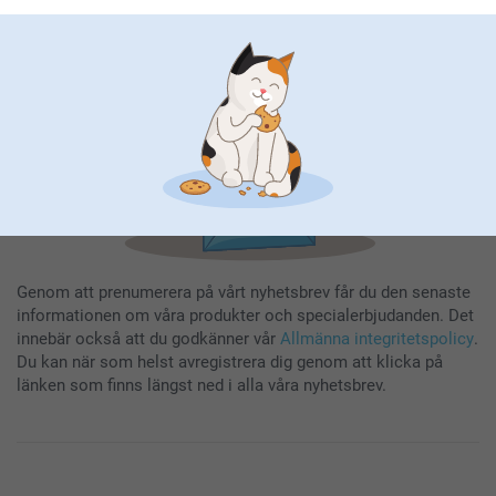
Registrera dig
Genom att prenumerera på vårt nyhetsbrev får du den senaste
informationen om våra produkter och specialerbjudanden. Det
innebär också att du godkänner vår
Allmänna integritetspolicy
.
Du kan när som helst avregistrera dig genom att klicka på
länken som finns längst ned i alla våra nyhetsbrev.