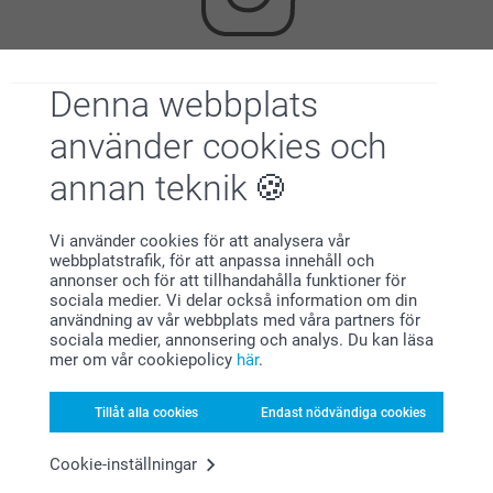
Denna webbplats
Letar du efter inspiration?
använder cookies och
annan teknik
Vi använder cookies för att analysera vår
webbplatstrafik, för att anpassa innehåll och
annonser och för att tillhandahålla funktioner för
Förstklassig kundservice
sociala medier. Vi delar också information om din
användning av vår webbplats med våra partners för
sociala medier, annonsering och analys. Du kan läsa
mer om vår cookiepolicy
här
.
Registrera dig till vårt nyhetsbrev
Tillåt alla cookies
Endast nödvändiga cookies
Ange din e-postadress här
Cookie-inställningar