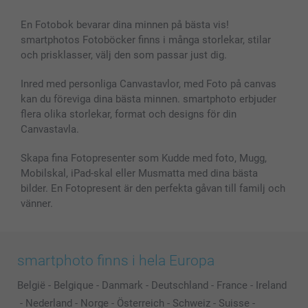
Bilder, Fotoförstoring & Fotohäften
Cookie Policy
smartgaranti
En Fotobok bevarar dina minnen på bästa vis!
Skal till Mobil & Surfplatta
Sitemap
smartbonus
smartphotos Fotoböcker finns i många storlekar, stilar
MyNameBook
Villkor och garantier
Priser & betalning
och prisklasser, välj den som passar just dig.
Fotoalmanackor & Fotoagenda
Investor Relations
Status på beställningar
Fotoramar & Tillbehör
Inred med personliga Canvastavlor, med Foto på canvas
kan du föreviga dina bästa minnen. smartphoto erbjuder
Presentkort
flera olika storlekar, format och designs för din
Alla fotoprodukter
Canvastavla.
Skapa fina Fotopresenter som Kudde med foto, Mugg,
Mobilskal, iPad-skal eller Musmatta med dina bästa
bilder. En Fotopresent är den perfekta gåvan till familj och
vänner.
smartphoto finns i hela Europa
België
-
Belgique
-
Danmark
-
Deutschland
-
France
-
Ireland
-
Nederland
-
Norge
-
Österreich
-
Schweiz
-
Suisse
-