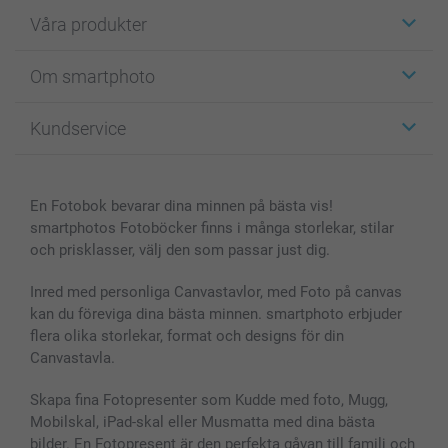
Våra produkter
Etiketter
Om smartphoto
Fotokort
Fotopresenter
Om smartphoto
Kundservice
Fotoböcker
För affiliates
Canvas & Väggdekoration
Allmän integritetspolicy
Kontakta oss & FAQ
Bilder, Fotoförstoring & Fotohäften
Cookie Policy
smartgaranti
En Fotobok bevarar dina minnen på bästa vis!
Skal till Mobil & Surfplatta
Sitemap
smartbonus
smartphotos Fotoböcker finns i många storlekar, stilar
MyNameBook
Villkor och garantier
Priser & betalning
och prisklasser, välj den som passar just dig.
Fotoalmanackor & Fotoagenda
Investor Relations
Status på beställningar
Fotoramar & Tillbehör
Inred med personliga Canvastavlor, med Foto på canvas
kan du föreviga dina bästa minnen. smartphoto erbjuder
Presentkort
flera olika storlekar, format och designs för din
Alla fotoprodukter
Canvastavla.
Skapa fina Fotopresenter som Kudde med foto, Mugg,
Mobilskal, iPad-skal eller Musmatta med dina bästa
bilder. En Fotopresent är den perfekta gåvan till familj och