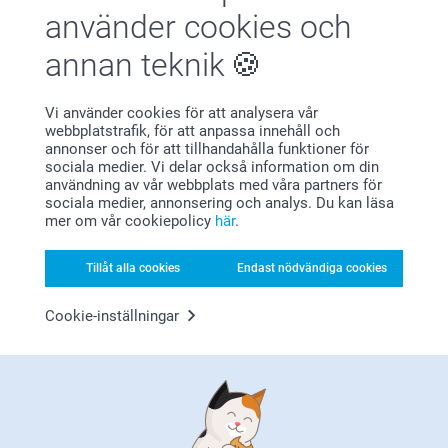
använder cookies och
45,5 cm
(3 omdömen)
annan teknik
36,5 cm
12,5 cm
Vi använder cookies för att analysera vår
webbplatstrafik, för att anpassa innehåll och
7-8 år
annonser och för att tillhandahålla funktioner för
Varför
smartphoto
?
sociala medier. Vi delar också information om din
användning av vår webbplats med våra partners för
52 cm
sociala medier, annonsering och analys. Du kan läsa
mer om vår cookiepolicy
här
.
38 cm
12,5 cm
Tillåt alla cookies
Endast nödvändiga cookies
9-11 år
Cookie-inställningar
56,5 cm
Nöjd kundgaranti
41,5 cm
14 cm