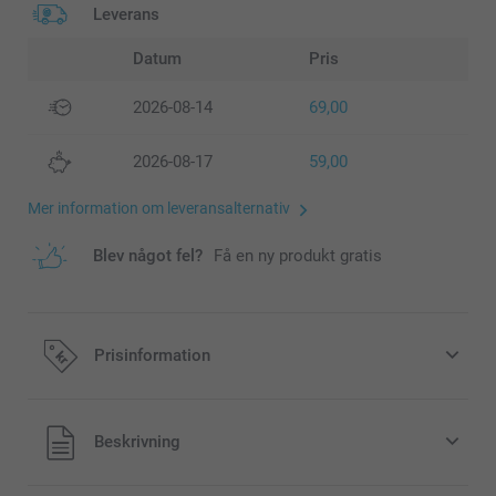
Leverans
Datum
Pris
2026-08-14
69,00
2026-08-17
59,00
Mer information om leveransalternativ
Blev något fel?
Få en ny produkt gratis
Prisinformation
Alla priser är i svenska kronor (SEK), inklusive moms och
Beskrivning
exklusive porto.