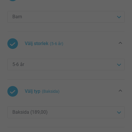
Välj storlek
(5-6 år)
Välj typ
(Baksida)