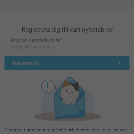
53 cm
19 cm
L
Registrera dig till vårt nyhetsbrev
73 cm
Ange din e-postadress här
55 cm
19 cm
Registrera dig
XL
76 cm
58,5 cm
19,5 cm
XXL
Genom att prenumerera på vårt nyhetsbrev får du den senaste
77,2 cm